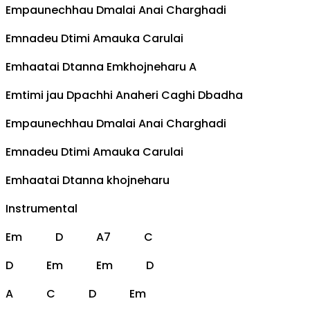
Em
paunechhau
D
malai
A
nai
C
harghadi
Em
nadeu
D
timi
A
mauka
C
arulai
Em
haatai
D
tanna
Em
khojneharu
A
Em
timi jau
D
pachhi
A
naheri
C
aghi
D
badha
Em
paunechhau
D
malai
A
nai
C
harghadi
Em
nadeu
D
timi
A
mauka
C
arulai
Em
haatai
D
tanna
khojneharu
Instrumental
Em
D
A7
C
D
Em
Em
D
A
C
D
Em