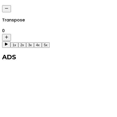
Transpose
0
1x
2x
3x
4x
5x
ADS