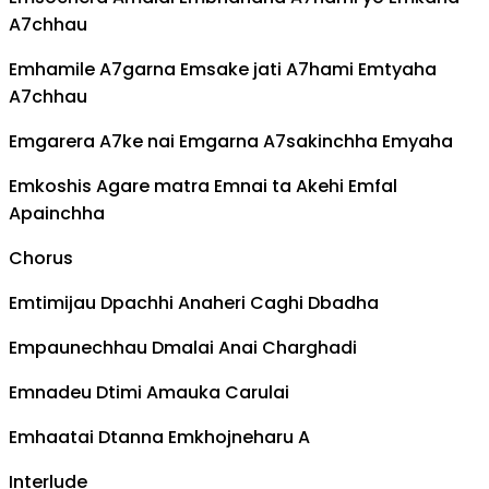
A7
chhau
Em
hamile
A7
garna
Em
sake jati
A7
hami
Em
tyaha
A7
chhau
Em
garera
A7
ke nai
Em
garna
A7
sakinchha
Em
yaha
Em
koshis
A
gare matra
Em
nai ta
A
kehi
Em
fal
A
painchha
Chorus
Em
timijau
D
pachhi
A
naheri
C
aghi
D
badha
Em
paunechhau
D
malai
A
nai
C
harghadi
Em
nadeu
D
timi
A
mauka
C
arulai
Em
haatai
D
tanna
Em
khojneharu
A
Interlude