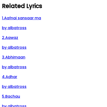
Related Lyrics
1
.
Aafnai sansaar ma
by
albatross
2
.
Aawaz
by
albatross
3
.
Abhimaan
by
albatross
4
.
Adhar
by
albatross
5
.
Bachau
by
albatross