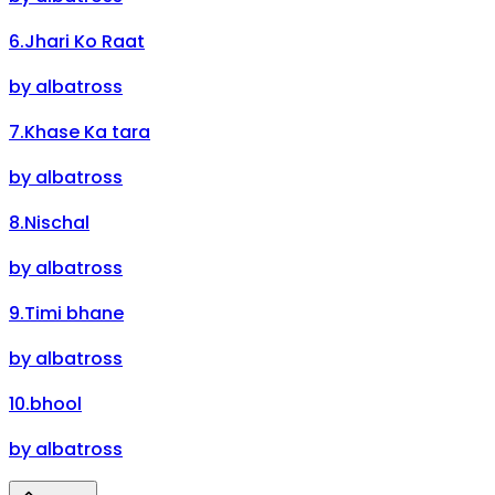
6
.
Jhari Ko Raat
by
albatross
7
.
Khase Ka tara
by
albatross
8
.
Nischal
by
albatross
9
.
Timi bhane
by
albatross
10
.
bhool
by
albatross