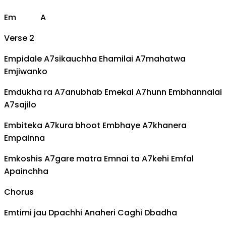
Em
A
Verse 2
Em
pidale
A7
sikauchha
E
hamilai
A7
mahatwa
Em
jiwanko
Em
dukha ra
A7
anubhab
Em
ekai
A7
hunn
Em
bhannalai
A7
sajilo
Em
biteka
A7
kura bhoot
Em
bhaye
A7
khanera
Em
painna
Em
koshis
A7
gare matra
Em
nai ta
A7
kehi
Em
fal
A
painchha
Chorus
Em
timi jau
D
pachhi
A
naheri
C
aghi
D
badha