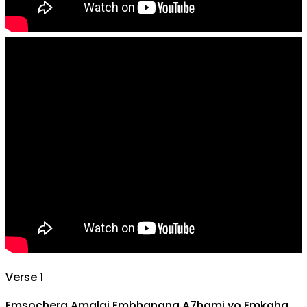
Verse 1
Em
sochera
A
malai
Em
bhanana
A7
hami yo
Em
kaha