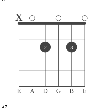
x
2
3
E
A
D
G
B
E
A
7