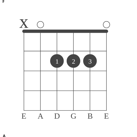
F
x
1
2
3
E
A
D
G
B
E
A