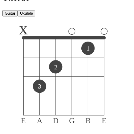
Guitar
Ukulele
x
1
2
3
E
A
D
G
B
E