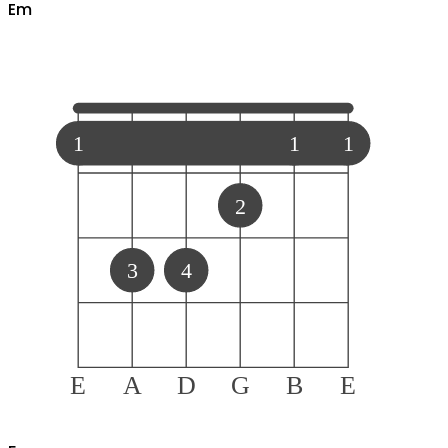
E
m
1
1
1
2
3
4
E
A
D
G
B
E