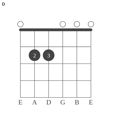
D
2
3
E
A
D
G
B
E