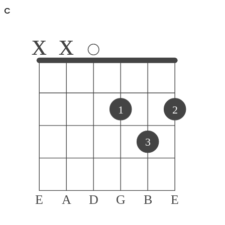
C
x
x
1
2
3
E
A
D
G
B
E